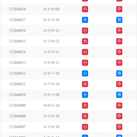
115044918
8+1+0=09
小
中
115044917
6+1+3=10
大
错
115044916
4+2+6=12
小
中
115044915
6+7+9=22
大
中
115044914
1+5+5=11
小
中
115044913
5+0+8=13
小
中
115044912
6+6+7=19
小
错
115044911
3+7+9=19
大
中
115044910
5+0+1=06
大
错
115044909
9+0+5=14
大
中
115044908
9+3+4=16
大
中
115044907
4+2+4=10
小
中