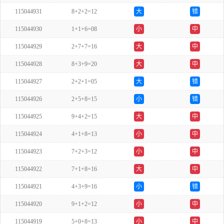
115044931
8+2+2=12
大
错
115044930
1+1+6=08
小
中
115044929
2+7+7=16
大
中
115044928
8+3+9=20
大
中
115044927
2+2+1=05
大
错
115044926
2+5+8=15
小
错
115044925
9+4+2=15
大
中
115044924
4+1+8=13
小
中
115044923
7+2+3=12
小
中
115044922
7+1+8=16
大
中
115044921
4+3+9=16
小
错
115044920
9+1+2=12
小
中
115044919
5+0+8=13
小
中