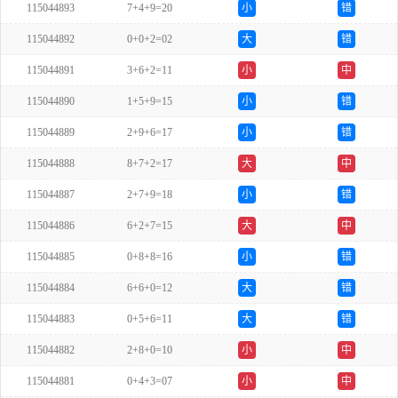
115044893
7+4+9=20
小
错
115044892
0+0+2=02
大
错
115044891
3+6+2=11
小
中
115044890
1+5+9=15
小
错
115044889
2+9+6=17
小
错
115044888
8+7+2=17
大
中
115044887
2+7+9=18
小
错
115044886
6+2+7=15
大
中
115044885
0+8+8=16
小
错
115044884
6+6+0=12
大
错
115044883
0+5+6=11
大
错
115044882
2+8+0=10
小
中
115044881
0+4+3=07
小
中