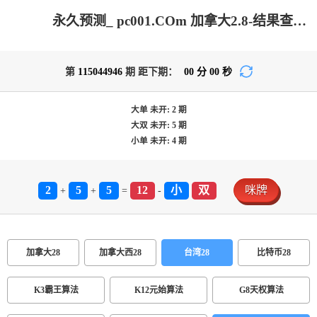
永久预测_ pc001.COm 加拿大2.8-结果查询|加拿大2.8在线预测|加拿大2.8结果分析|加拿大在线咪牌|加拿大pc2.8预测-在线预测_专注研究在线_加拿大2.8 PC查询结果预测走势_官方数据!
第
115044946
期 距下期：
00
分
00
秒
大单
未开:
2
期
大双
未开:
5
期
小单
未开:
4
期
2
5
5
12
小
双
咪牌
+
+
=
-
加拿大28
加拿大西28
台湾28
比特币28
K3霸王算法
K12元始算法
G8天权算法