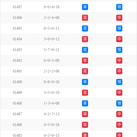
61497
8+6+4=18
单
错
61496
2+2+4=08
双
中
61495
0+5+6=11
双
错
61494
3+0+9=12
双
中
61493
5+7+9=21
双
错
61492
6+0+3=09
单
中
61491
2+2+2=06
双
中
61490
9+8+9=26
单
错
61489
5+5+0=10
双
中
61488
1+3+4=08
单
错
61487
4+2+7=13
单
中
61486
4+5+9=18
双
中
61485
4+5+6=15
单
中