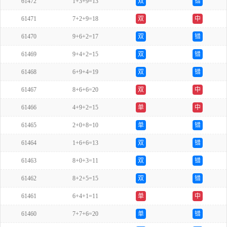
61472
1+3+9=13
双
错
61471
7+2+9=18
双
中
61470
9+6+2=17
双
错
61469
9+4+2=15
双
错
61468
6+9+4=19
双
错
61467
8+6+6=20
双
中
61466
4+9+2=15
单
中
61465
2+0+8=10
单
错
61464
1+6+6=13
双
错
61463
8+0+3=11
双
错
61462
8+2+5=15
双
错
61461
6+4+1=11
单
中
61460
7+7+6=20
单
错