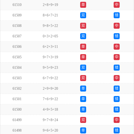
61510
2+8+9=19
单
中
61509
8+6+7=21
双
错
61508
9+8+5=22
双
中
61507
0+3+2=05
双
错
61506
6+2+3=11
单
中
61505
9+7+3=19
单
中
61504
9+5+9=23
双
错
61503
6+7+9=22
双
中
61502
2+9+9=20
单
错
61501
7+6+9=22
单
错
61500
4+9+5=18
单
错
61499
9+7+8=24
双
中
61498
9+6+5=20
单
错