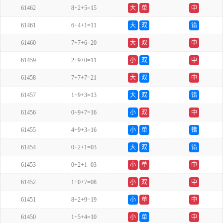
61462
8+2+5=15
大
单
中
61461
6+4+1=11
大
双
错
61460
7+7+6=20
大
双
中
61459
2+9+0=11
小
双
中
61458
7+7+7=21
大
双
中
61457
1+9+3=13
大
双
错
61456
0+9+7=16
小
双
中
61455
4+9+3=16
小
单
错
61454
0+2+1=03
大
双
错
61453
0+2+1=03
小
单
中
61452
1+0+7=08
小
双
中
61451
8+2+9=19
小
单
中
61450
1+5+4=10
小
单
中