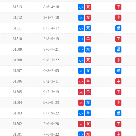
61513
8+6+4=18
小
双
中
61512
2+1+7=10
大
双
中
61511
8+5+4=17
小
双
错
61510
2+8+9=19
小
单
中
61509
8+6+7=21
小
双
错
61508
9+8+5=22
小
双
中
61507
0+3+2=05
大
双
错
61506
6+2+3=11
小
单
中
61505
9+7+3=19
大
单
中
61504
9+5+9=23
大
双
中
61503
6+7+9=22
小
单
错
61502
2+9+9=20
大
双
中
61501
7+6+9=22
小
双
中