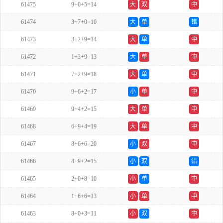
61475
9+0+5=14
大
双
中
61474
3+7+0=10
大
单
错
61473
3+2+9=14
大
单
中
61472
1+3+9=13
大
单
中
61471
7+2+9=18
大
单
中
61470
9+6+2=17
小
单
中
61469
9+4+2=15
大
单
中
61468
6+9+4=19
大
单
中
61467
8+6+6=20
小
双
中
61466
4+9+2=15
小
双
错
61465
2+0+8=10
小
单
中
61464
1+6+6=13
小
单
中
61463
8+0+3=11
小
双
中